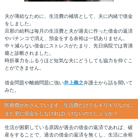
夫が薄給なために、生活費の補填として、夫に内緒で借金
をしました。
旦那の給料は毎月の生活費と夫が過去に作った借金の返済
やパチンコで消え、預金をする余裕は一切ありません。
中々減らない借金にストレスがたまり、先日病院では胃潰
瘍と診断されました。
時折暴力をふるうほど短気な夫にどうしても協力を仰ぐこ
とができません。
借金問題や離婚問題に強い
井上義之
弁護士から話を聞いて
みた。
医療費がかさんでいます。生活費だけでもギリギリなのに
また更に借金をしなければいけないのでしょうか？
生活が困窮している原因が過去の借金の返済であれば、破
産をすることで、過去の借金の返済を無くし、生活に余裕