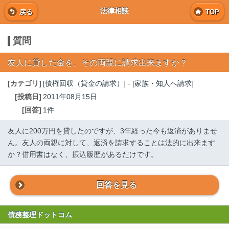
法律相談
戻る
TOP
質問
友人に貸した金を、その両親に請求出来ますか？
[カテゴリ]
[債権回収（貸金の請求）] - [家族・知人へ請求]
[投稿日]
2011年08月15日
[回答]
1件
友人に200万円を貸したのですが、3年経った今も返済がありませ
ん。友人の両親に対して、返済を請求することは法的に出来ます
か？借用書はなく、振込履歴があるだけです。
回答を見る
債務整理ドットコム