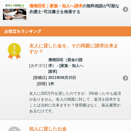
債権回収｜家族・知人へ請求
の無料相談が可能な
弁護士･司法書士を検索する
お役立ちランキング
友人に貸した金を、その両親に請求出来ま
すか？
債権回収（貸金の請
[カテゴリ]
求） - [家族・知人へ
請求]
[投稿日]
2011年08月15日
[回答]
1件
友人に200万円を貸したのですが、3年経った今も返済
がありません。友人の両親に対して、返済を請求する
ことは法的に出来ますか？借用書はなく、振込履歴が
あるだけです。
知人に貸したお金