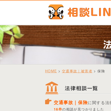
HOME
>
交通事故｜被害者
> 保険
交通事故｜保険
に関する法
16件
の相談が見つかりました