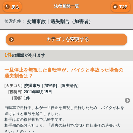
法律相談一覧
戻る
TOP
交通事故｜過失割合（加害者）
検索条件：
カテゴリを変更する
1件
の相談があります
一旦停止を無視した自転車が、バイクと事故った場合の
過失割合は？
[カテゴリ]
[交通事故｜加害者] - [過失割合]
[投稿日]
2011年08月15日
[回答]
1件
自転車で走行中、私が一旦停止を無視し走行したため、バイクが私を
避けようと事故を起こしました。
相手は肩の複雑骨折で治療中です。
相手側の保険会社より、「過去の裁判で7対3と自転車側の過失が大
きい」との・・・