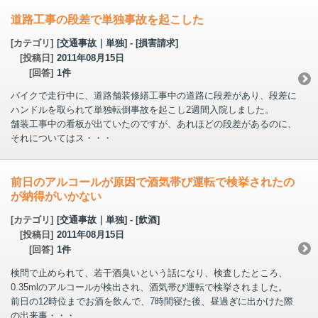
道路工事の段差で単独事故を起こした
[カテゴリ]
[交通事故｜単独] - [損害請求]
[投稿日]
2011年08月15日
[回答]
1件
バイクで走行中に、道路舗装修繕工事中の道路に段差があり、段差に
ハンドルを取られて単独転倒事故を起こし2週間入院しました。
舗装工事中の看板が出ていたのですが、あれほどの段差があるのに、
それについてはス・・・
前日のアルコールが原因で酒気帯び運転で検挙されたの
が納得がいかない
[カテゴリ]
[交通事故｜単独] - [飲酒]
[投稿日]
2011年08月15日
[回答]
1件
検問で止められて、若干酒臭いという話になり、検査したところ、
0.35mlのアルコールが検出され、酒気帯び運転で検挙されました。
前日の12時位までお酒を飲んで、7時間寝た後、昼過ぎに出かけた際
の出来事・・・