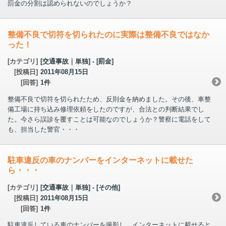
罰金の分割は認められないのでしょうか？
整備不良で切符を切られたのに実際は整備不良ではなか
った！
[カテゴリ]
[交通事故｜単独] - [罰金]
[投稿日]
2011年08月15日
[回答]
1件
整備不良で切符を切られたため、反則金を納めました。その後、車整
備工場に持ち込み修理依頼をしたのですが、合法との判断結果でし
た。今さら誤診を覆すことは可能なのでしょうか？警察に電話をして
も、担当した警官・・・
駐車違反の車のナンバーをインターネットに載せた
ら・・・
[カテゴリ]
[交通事故｜単独] - [その他]
[投稿日]
2011年08月15日
[回答]
1件
駐車違反している車のナンバーを撮影し、インターネットに載せると