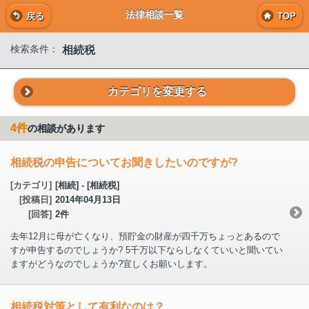
法律相談一覧
戻る
TOP
相続税
検索条件：
カテゴリを変更する
4件
の相談があります
相続税の申告についてお聞きしたいのですが?
[カテゴリ]
[相続] - [相続税]
[投稿日]
2014年04月13日
[回答]
2件
去年12月に母が亡くなり、預貯金の財産が四千万ちょっとあるので
すが申告するのでしょうか? 5千万以下ならしなくていいと聞いてい
ますがどうなのでしょうか?宜しくお願いします。
相続税対策として有利なのは？