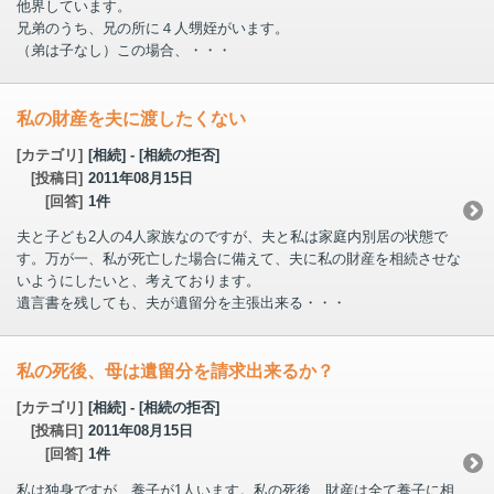
他界しています。
兄弟のうち、兄の所に４人甥姪がいます。
（弟は子なし）この場合、・・・
私の財産を夫に渡したくない
[カテゴリ]
[相続] - [相続の拒否]
[投稿日]
2011年08月15日
[回答]
1件
夫と子ども2人の4人家族なのですが、夫と私は家庭内別居の状態で
す。万が一、私が死亡した場合に備えて、夫に私の財産を相続させな
いようにしたいと、考えております。
遺言書を残しても、夫が遺留分を主張出来る・・・
私の死後、母は遺留分を請求出来るか？
[カテゴリ]
[相続] - [相続の拒否]
[投稿日]
2011年08月15日
[回答]
1件
私は独身ですが、養子が1人います。私の死後、財産は全て養子に相