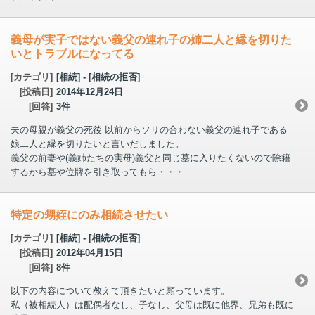
義母が実子ではない義父の連れ子の姉二人と縁を切りた
いとトラブルになってる
[カテゴリ]
[相続] - [相続の拒否]
[投稿日]
2014年12月24日
[回答]
3件
夫の母親が義父の死後 以前からソリの合わない義父の連れ子である
娘二人と縁を切りたいと言いだしました。
義父の前妻や(義姉たちの実母)義父と同じ墓に入りたくないので除籍
するから墓や位牌を引き取ってもら・・・
特定の甥姪にのみ相続させたい
[カテゴリ]
[相続] - [相続の拒否]
[投稿日]
2012年04月15日
[回答]
8件
以下の内容について教えて頂きたいと願っています。
私（被相続人）は配偶者なし、子なし、父母は既に他界、兄弟も既に