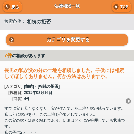
法律相談一覧
戻る
TOP
相続の拒否
検索条件：
カテゴリを変更する
7件
の相談があります
長男の私が父の分の土地を相続しました。子供には相続
してほしくありません。何か方法はありますか。
[カテゴリ]
[相続] - [相続の拒否]
[投稿日]
2015年02月16日
[回答]
4件
すでに父も母もなくなり、父が住んでいた土地と家が残っています。
私は別に家があり、この土地を必要としていません。
この父の家とは遠く離れており、いまはどうにか管理している状態で
す。
私の子供2人・・・