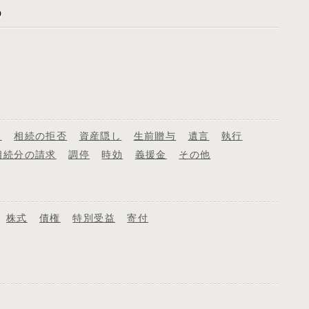
象
相続の拒否
資産隠し
生前贈与
遺言
執行
相続分の請求
調停
時効
義援金
その他
株式
債権
特別受益
寄付