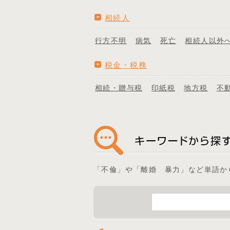
相続人
行方不明
病気
死亡
相続人以外
税金・税務
相続・贈与税
印紙税
地方税
不
「不倫」や「離婚 暴力」など単語か