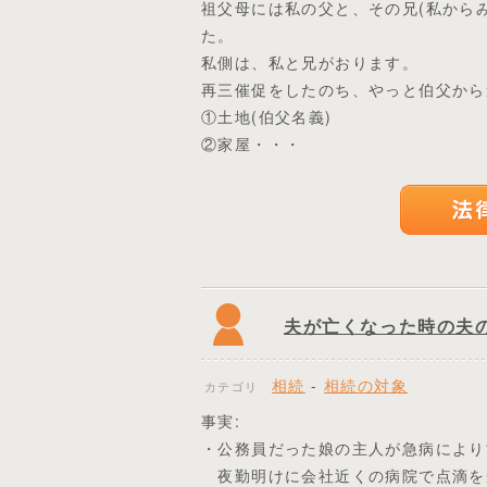
祖父母には私の父と、その兄(私から
た。
私側は、私と兄がおります。
再三催促をしたのち、やっと伯父から
①土地(伯父名義)
②家屋・・・
夫が亡くなった時の夫の
相続
-
相続の対象
カテゴリ
事実:
・公務員だった娘の主人が急病により
夜勤明けに会社近くの病院で点滴を