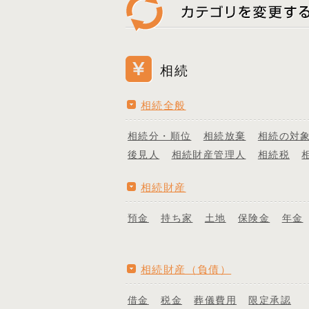
相続
相続全般
相続分・順位
相続放棄
相続の対
後見人
相続財産管理人
相続税
相続財産
預金
持ち家
土地
保険金
年金
相続財産（負債）
借金
税金
葬儀費用
限定承認