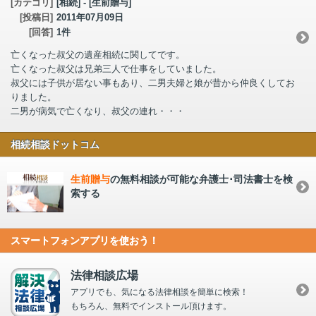
[カテゴリ]
[相続] - [生前贈与]
[投稿日]
2011年07月09日
[回答]
1件
亡くなった叔父の遺産相続に関してです。
亡くなった叔父は兄弟三人で仕事をしていました。
叔父には子供が居ない事もあり、二男夫婦と娘が昔から仲良くしてお
りました。
二男が病気で亡くなり、叔父の連れ・・・
相続相談ドットコム
生前贈与
の無料相談が可能な弁護士･司法書士を検
索する
スマートフォンアプリを使おう！
法律相談広場
アプリでも、気になる法律相談を簡単に検索！
もちろん、無料でインストール頂けます。