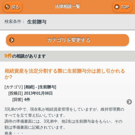
法律相談一覧
戻る
TOP
生前贈与
検索条件：
カテゴリを変更する
9件
の相談があります
相続資産を法定分割する際に生前贈与分は差し引かれる
か?
[カテゴリ]
[相続] - [生前贈与]
[投稿日]
2013年01月08日
[回答]
4件
3兄弟の中で、現在私が相続資産管理をしていますが、維持管理費の
すべてを立て替え払いしています。
調停の準備書面には、3兄弟中、他2名は生前贈与金をもらい、その
額は準備書面に記載されています。
将来・・・