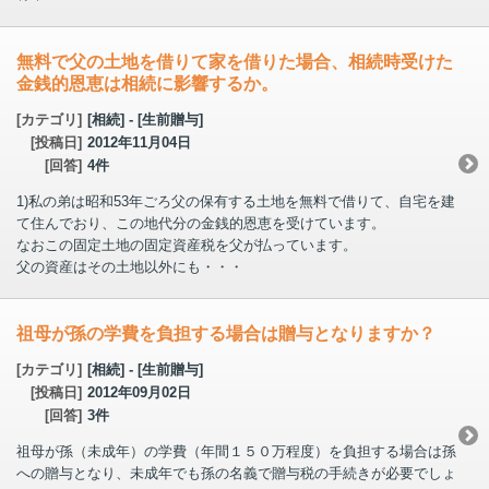
無料で父の土地を借りて家を借りた場合、相続時受けた
金銭的恩恵は相続に影響するか。
[カテゴリ]
[相続] - [生前贈与]
[投稿日]
2012年11月04日
[回答]
4件
1)私の弟は昭和53年ごろ父の保有する土地を無料で借りて、自宅を建
て住んでおり、この地代分の金銭的恩恵を受けています。
なおこの固定土地の固定資産税を父が払っています。
父の資産はその土地以外にも・・・
祖母が孫の学費を負担する場合は贈与となりますか？
[カテゴリ]
[相続] - [生前贈与]
[投稿日]
2012年09月02日
[回答]
3件
祖母が孫（未成年）の学費（年間１５０万程度）を負担する場合は孫
への贈与となり、未成年でも孫の名義で贈与税の手続きが必要でしょ