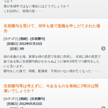
うか？
孫が未成年ではない場合にはどうでしょうか？
これ以外に、祖母の息・・・
生前贈与を受けて、何年も後で意義を申しだてされた場
合
[カテゴリ]
[相続] - [生前贈与]
[投稿日]
2012年07月10日
[回答]
3件
姉の名義の土地、家屋を姉の意思で生前に売却し、生前に姉の意思で
妹である私に生前贈与税がかからぬように毎年109万づつ贈与をした
いと言います。
贈与をした後で、両親、配偶者、子供がいない姉が亡くなった・・・
生前贈与等は考えずに、今あるものを単純に3等分は間
違いでしょうか？
[カテゴリ]
[相続] - [生前贈与]
[投稿日]
2012年05月22日