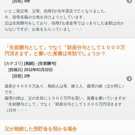
[回答]
4件
いとこ祖父母、父母、伯母2が去年震災で亡くなりました。
今、祖母名義の土地を分けようとしています。
父は生前贈与をしており、伯母2も借金等ではっきりした金額は分か
らないですが、お金をもらっていまし・・・
「生前贈与として」でなく「財産分与として１０００万
円頂きます」と書いた覚書は有効でしょうか？
[カテゴリ]
[相続] - [生前贈与]
[投稿日]
2012年03月22日
[回答]
2件
遺産が４０００万あり、相続人は母、娘２人、義理の娘（父が同じ）
です。
義理の姉は、父の生前に１０００万円を貰い、覚書を書いていますが
「生前贈与として」でなく「財産分与として１０００万円頂きます
（日付・・・
父が相続した預貯金を預かる場合