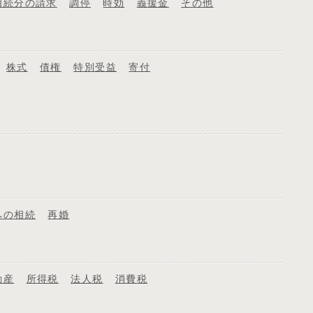
相続分の請求
調停
時効
義援金
その他
株式
債権
特別受益
寄付
への相続
再婚
動産
所得税
法人税
消費税