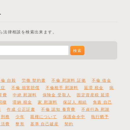
ら法律相談を検索出来ます。
不倫 自殺
労働 契約書
不倫 慰謝料 証拠
不倫 借金
遺症
不倫 損害賠償
不倫相手 慰謝料
延滞 税金
病
育費
中絶 慰謝料
保険金 受取人
固定資産税 延滞
同棲
滞納 税金
家 慰謝料
保証人 相続
免責 自己
用
作成 公正証書
不倫 認知 養育費
不貞行為 慰謝
刑務
少年
親権について
保護命令中
執行猶予
生活費
整形
基準 自己破産
契約