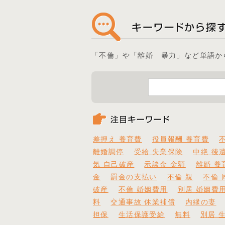
「不倫」や「離婚 暴力」など単語か
差押え 養育費
役員報酬 養育費
離婚調停
受給 失業保険
中絶 後
気 自己破産
示談金 金額
離婚 養
金
罰金の支払い
不倫 親
不倫 
破産
不倫 婚姻費用
別居 婚姻費
料
交通事故 休業補償
内縁の妻
担保
生活保護受給
無料
別居 