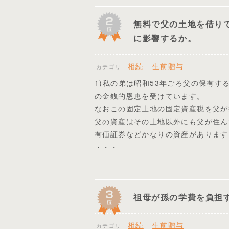
無料で父の土地を借り
に影響するか。
相続
-
生前贈与
カテゴリ
1)私の弟は昭和53年ごろ父の保有
の金銭的恩恵を受けています。
なおこの固定土地の固定資産税を父が
父の資産はその土地以外にも父が住ん
有価証券などかなりの資産があります
・・・
祖母が孫の学費を負担
相続
-
生前贈与
カテゴリ