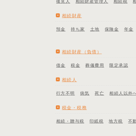
後見人
相続財産管理人
相続税
相続財産
預金
持ち家
土地
保険金
年金
相続財産（負債）
借金
税金
葬儀費用
限定承認
相続人
行方不明
病気
死亡
相続人以外
税金・税務
相続・贈与税
印紙税
地方税
不