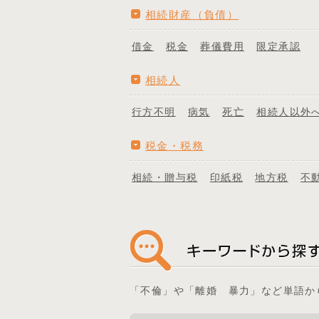
相続財産（負債）
借金
税金
葬儀費用
限定承認
相続人
行方不明
病気
死亡
相続人以外
税金・税務
相続・贈与税
印紙税
地方税
不
「不倫」や「離婚 暴力」など単語か