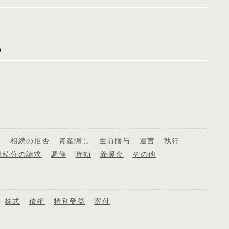
象
相続の拒否
資産隠し
生前贈与
遺言
執行
相続分の請求
調停
時効
義援金
その他
株式
債権
特別受益
寄付