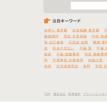
差押え 養育費
役員報酬 養育費
離婚調停
受給 失業保険
中絶 後
気 自己破産
示談金 金額
離婚 養
金
罰金の支払い
不倫 親
不倫 
破産
不倫 婚姻費用
別居 婚姻費
料
交通事故 休業補償
内縁の妻
担保
生活保護受給
無料
別居 
TOP
運営会社
利用規約
プライバシーポ