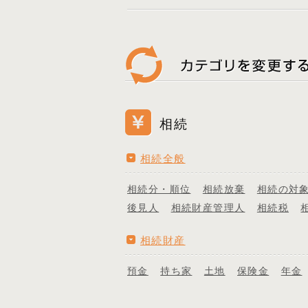
相続
相続全般
相続分・順位
相続放棄
相続の対
後見人
相続財産管理人
相続税
相続財産
預金
持ち家
土地
保険金
年金