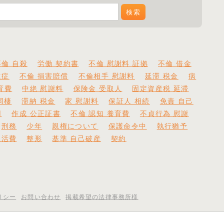
不倫 自殺
労働 契約書
不倫 慰謝料 証拠
不倫 借金
遺症
不倫 損害賠償
不倫相手 慰謝料
延滞 税金
病
育費
中絶 慰謝料
保険金 受取人
固定資産税 延滞
同棲
滞納 税金
家 慰謝料
保証人 相続
免責 自己
用
作成 公正証書
不倫 認知 養育費
不貞行為 慰謝
刑務
少年
親権について
保護命令中
執行猶予
生活費
整形
基準 自己破産
契約
リシー
お問い合わせ
掲載希望の法律事務所様