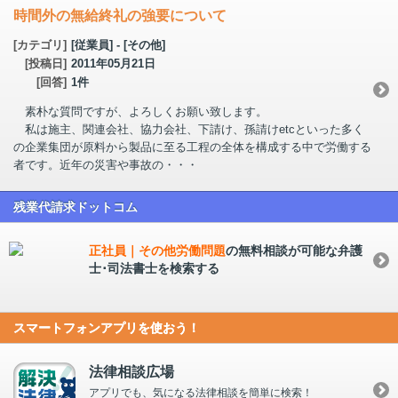
時間外の無給終礼の強要について
[カテゴリ]
[従業員] - [その他]
[投稿日]
2011年05月21日
[回答]
1件
素朴な質問ですが、よろしくお願い致します。
私は施主、関連会社、協力会社、下請け、孫請けetcといった多く
の企業集団が原料から製品に至る工程の全体を構成する中で労働する
者です。近年の災害や事故の・・・
残業代請求ドットコム
正社員｜その他労働問題
の無料相談が可能な弁護
士･司法書士を検索する
スマートフォンアプリを使おう！
法律相談広場
アプリでも、気になる法律相談を簡単に検索！