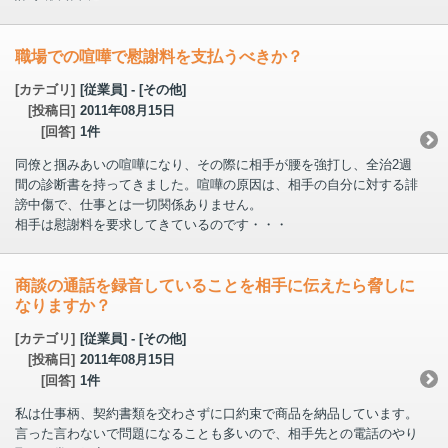
職場での喧嘩で慰謝料を支払うべきか？
[カテゴリ]
[従業員] - [その他]
[投稿日]
2011年08月15日
[回答]
1件
同僚と掴みあいの喧嘩になり、その際に相手が腰を強打し、全治2週
間の診断書を持ってきました。喧嘩の原因は、相手の自分に対する誹
謗中傷で、仕事とは一切関係ありません。
相手は慰謝料を要求してきているのです・・・
商談の通話を録音していることを相手に伝えたら脅しに
なりますか？
[カテゴリ]
[従業員] - [その他]
[投稿日]
2011年08月15日
[回答]
1件
私は仕事柄、契約書類を交わさずに口約束で商品を納品しています。
言った言わないで問題になることも多いので、相手先との電話のやり