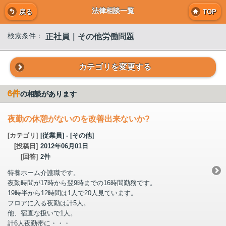
法律相談一覧
戻る
TOP
正社員｜その他労働問題
検索条件：
カテゴリを変更する
6件
の相談があります
夜勤の休憩がないのを改善出来ないか?
[カテゴリ]
[従業員] - [その他]
[投稿日]
2012年06月01日
[回答]
2件
特養ホーム介護職です。
夜勤時間が17時から翌9時までの16時間勤務です。
19時半から12時間は1人で20人見ています。
フロアに入る夜勤は計5人。
他、宿直な扱いで1人。
計6人夜勤帯に・・・