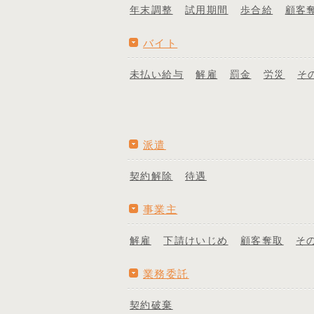
年末調整
試用期間
歩合給
顧客
バイト
未払い給与
解雇
罰金
労災
そ
派遣
契約解除
待遇
事業主
解雇
下請けいじめ
顧客奪取
そ
業務委託
契約破棄