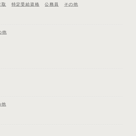
奪取
特定受給資格
公務員
その他
の他
の他