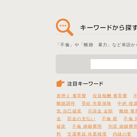
「不倫」や「離婚 暴力」など単語か
差押え 養育費
役員報酬 養育費
離婚調停
受給 失業保険
中絶 後
気 自己破産
示談金 金額
離婚 養
金
罰金の支払い
不倫 親
不倫 
破産
不倫 婚姻費用
別居 婚姻費
料
交通事故 休業補償
内縁の妻