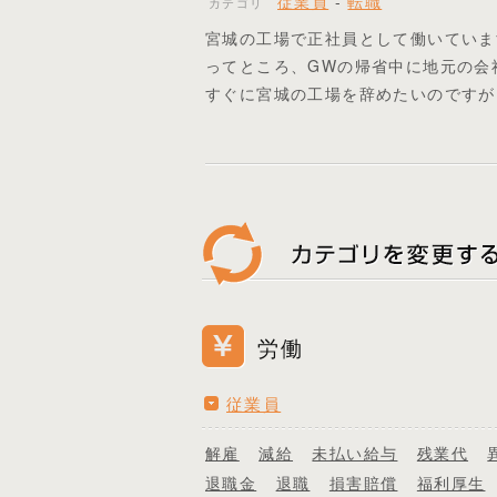
従業員
-
転職
カテゴリ
宮城の工場で正社員として働いていま
ってところ、GWの帰省中に地元の会
すぐに宮城の工場を辞めたいのですが
労働
従業員
解雇
減給
未払い給与
残業代
退職金
退職
損害賠償
福利厚生