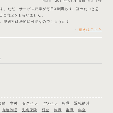
2011年08月15日
1件
投稿日
回答
す。ただ、サービス残業が毎日3時間あり、辞めたいと思
社に内定をもらいました。
、即退社は法的に可能なのでしょうか？
続きはこちら
異動
労災
セクハラ
パワハラ
転職
退職勧奨
有給休暇
失業保険
罰金
休職
復職
年金