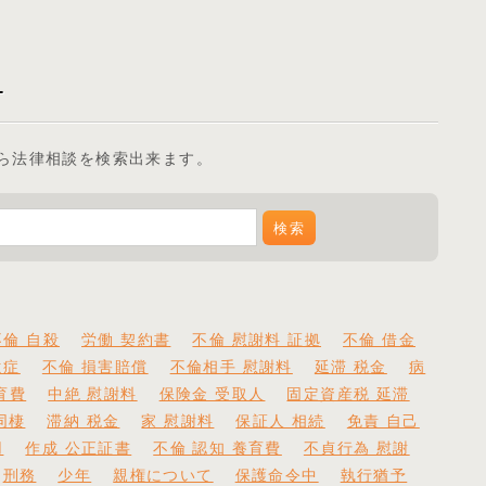
ら法律相談を検索出来ます。
不倫 自殺
労働 契約書
不倫 慰謝料 証拠
不倫 借金
遺症
不倫 損害賠償
不倫相手 慰謝料
延滞 税金
病
育費
中絶 慰謝料
保険金 受取人
固定資産税 延滞
同棲
滞納 税金
家 慰謝料
保証人 相続
免責 自己
用
作成 公正証書
不倫 認知 養育費
不貞行為 慰謝
刑務
少年
親権について
保護命令中
執行猶予