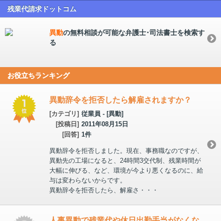
残業代請求ドットコム
異動
の無料相談が可能な弁護士･司法書士を検索す
る
お役立ちランキング
異動辞令を拒否したら解雇されますか？
[カテゴリ]
従業員 - [異動]
[投稿日]
2011年08月15日
[回答]
1件
異動辞令を拒否しました。現在、事務職なのですが、
異動先の工場になると、24時間3交代制、残業時間が
大幅に伸びる、など、環境が今より悪くなるのに、給
与は変わらないからです。
異動辞令を拒否したら、解雇さ・・・
人事異動で残業代や休日出勤手当がなくな