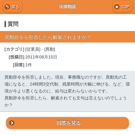
法律相談
戻る
TOP
質問
異動辞令を拒否したら解雇されますか？
[カテゴリ]
[従業員] - [異動]
[投稿日]
2011年08月15日
[回答]
1件
異動辞令を拒否しました。現在、事務職なのですが、異動先の工
場になると、24時間3交代制、残業時間が大幅に伸びる、など、環
境が今より悪くなるのに、給与は変わらないからです。
異動辞令を拒否したら、解雇されても文句は言えないのでしょう
か？
回答を見る