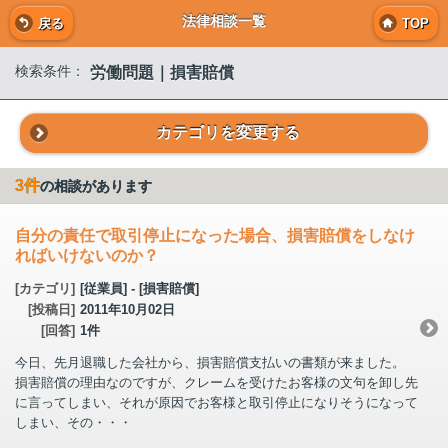
法律相談一覧
戻る
TOP
労働問題｜損害賠償
検索条件：
カテゴリを変更する
3件
の相談があります
自分の責任で取引停止になった場合、損害賠償をしなけ
ればいけないのか？
[カテゴリ]
[従業員] - [損害賠償]
[投稿日]
2011年10月02日
[回答]
1件
今日、先月退職した会社から、損害賠償支払いの書類が来ました。
損害賠償の理由なのですが、クレームを受けたお客様の文句を卸し先
に言ってしまい、それが原因でお客様と取引停止になりそうになって
しまい、その・・・