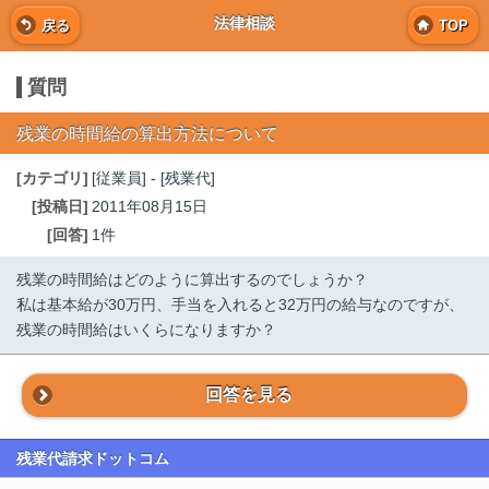
法律相談
戻る
TOP
質問
残業の時間給の算出方法について
[カテゴリ]
[従業員] - [残業代]
[投稿日]
2011年08月15日
[回答]
1件
残業の時間給はどのように算出するのでしょうか？
私は基本給が30万円、手当を入れると32万円の給与なのですが、
残業の時間給はいくらになりますか？
回答を見る
残業代請求ドットコム