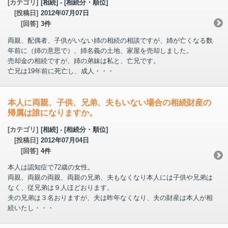
[カテゴリ]
[相続] - [相続分・順位]
[投稿日]
2012年07月07日
[回答]
3件
両親、配偶者、子供がいない姉の相続の相談ですが、姉が亡くなる数
年前に（姉の意思で）、姉名義の土地、家屋を売却しました。
売却金の相続ですが、姉の弟妹は私と、亡兄です。
亡兄は19年前に死亡し、成人・・・
本人に両親、子供、兄弟、夫もいない場合の相続財産の
帰属は誰になりますか。
[カテゴリ]
[相続] - [相続分・順位]
[投稿日]
2012年07月04日
[回答]
4件
本人は認知症で72歳の女性。
両親、両親の両親、両親の兄弟、夫もなくなり本人には子供や兄弟は
なく、従兄弟は９人ほどおります。
夫の兄弟は３名おりますが、夫は昨年なくなり、夫の財産は本人が相
続いたし・・・