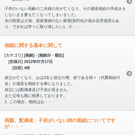
子供のいない高齢のご夫婦の夫が亡くなり、その遺産相続の手続きを
しないまま妻も亡くなってしまいました。
夫の財産は土地、資産価値のない家屋(老朽化が進み近所迷惑もあ
り、できれば早々に取り壊したい)、小・・・
相続に関する基本に関して
[カテゴリ]
[相続] - [相続分・順位]
[投稿日]
2012年07月17日
[回答]
4件
叔父が亡くなり、おば2名と叔父の甥、姪である我々（代襲相続/3
名）が遺産を相続する事になりました。
叔父には配偶者及び子供が居ません。
また父母も既に他界しております。
1. この場合、相続はお・・・
両親、配偶者、子供がいない姉の相続についてです
が・・・