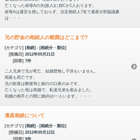
亡くなった叔母Aの夫(故人)に姪Cが1人おります。
叔母Aは遺言を残しておらず、法定相続人7名で遺産分割協議書
は・・・
兄の貯金の相続人の範囲はどこまで?
[カテゴリ]
[相続] - [相続分・順位]
[投稿日]
2012年09月21日
[回答]
7件
二人兄弟で兄が死亡、結婚歴無し子供もいません。
両親も死亡です。
兄の財産は郵便局と銀行の口座のみです。
亡くなった母は再婚で、私達兄弟を産みました。
初婚の相手との間に娘(A)が一人います。・・・
遺産相続について
[カテゴリ]
[相続] - [相続分・順位]
[投稿日]
2012年09月12日
[回答]
9件