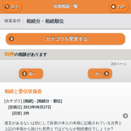
法律相談一覧
戻る
TOP
相続分・相続順位
検索条件：
カテゴリを変更する
55件
の相談があります
2/3ページ
前へ
次へ
相続と委任状偽造
[カテゴリ]
[相続] - [相続分・順位]
[投稿日]
2013年08月27日
[回答]
2件
遺言があるないは別にして財産の本人の本籍に記載されている次男と
上記の本籍から抜けた長男とではどちらが相続優位でしょうか?