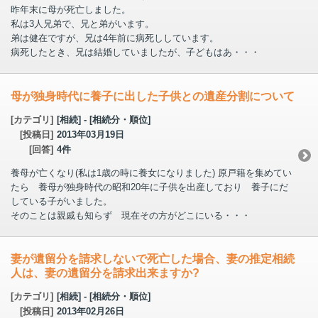
昨年末に母が死亡しました。
私は3人兄弟で、兄と弟がいます。
弟は健在ですが、兄は4年前に病死ししています。
病死したとき、兄は結婚していましたが、子どもはあ・・・
母が独身時代に養子に出した子供との遺産分割について
[カテゴリ]
[相続] - [相続分・順位]
[投稿日]
2013年03月19日
[回答]
4件
養母が亡くなり(私は1歳の時に養女になりました) 原戸籍を集めてい
たら 養母が独身時代の昭和20年に子供を出産しており 養子にだ
している子がいました。
そのことは親戚も知らず 現在その方がどこにいる・・・
妻が遺留分を請求しないで死亡した場合、妻の推定相続
人は、妻の遺留分を請求出来ますか?
[カテゴリ]
[相続] - [相続分・順位]
[投稿日]
2013年02月26日