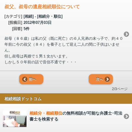
叔父、叔母の遺産相続順位について
[カテゴリ]
[相続] - [相続分・順位]
[投稿日]
2012年07月03日
[回答]
5件
叔母（８６歳）は私の父（既に死亡）の６人兄弟の末っ子で、約４０
年前に今の叔父（８４）を養子として迎え二人の間に子供はいませ
ん。
但し叔母は再婚で１男１女がいます。
しかし５０年前の話で音信不通です・・・
前へ
次へ
2/3ページ
相続相談ドットコム
相続分・相続順位
の無料相談が可能な弁護士･司法
書士を検索する