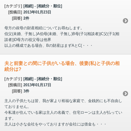
[カテゴリ]
[相続] - [相続分・順位]
[投稿日]
2013年01月23日
[回答]
2件
母方の叔母の財産相続についてお尋ねします。
伯父(未婚、子無し)A伯母(未婚、子無し)B母(子1(相談者))C父(子1(相
談者))D母方の祖父母は他界
以上の構成である場合、Bの財産はまずAとC(・・・
夫と前妻との間に子供がいる場合、後妻(私)と子供の相
続分は?
[カテゴリ]
[相続] - [相続分・順位]
[投稿日]
2013年01月17日
[回答]
3件
主人の子供たちは皆、我が家より裕福な家庭で、金銭的にも不自由し
ておりません。
今私達が住んでいる家は主人の名義で、住宅ローンは主人が払ってい
ます。
主人は小さな会社をやっておりますが会社には借金も・・・