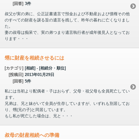
[回答]
3件
叔父が実の弟に、公正証書遺言で預金および不動産および債権その他
のすべての財産を譲る旨の遺言を残して、昨年の暮れに亡くなりまし
た。
妻の叔母は痴呆で、実の弟つまり遺言執行者が成年後見人となってお
ります・・・
甥に財産を相続させるには
[カテゴリ]
[相続] - [相続分・順位]
[投稿日]
2013年01月29日
[回答]
5件
私には当初より配偶者・子はおらず、父母・祖父母も全員死亡してい
ます。
兄弟は、兄と妹がいて全員が生存していますが、いずれも別居してお
り、甥(兄の子)と同居しています。
もし私が死亡した場合は、兄と・・・
叔母の財産相続への準備