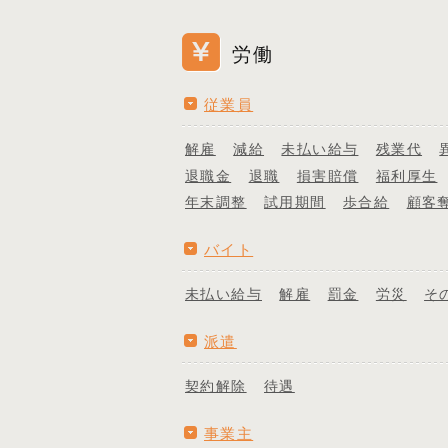
労働
従業員
解雇
減給
未払い給与
残業代
退職金
退職
損害賠償
福利厚生
年末調整
試用期間
歩合給
顧客
バイト
未払い給与
解雇
罰金
労災
そ
派遣
契約解除
待遇
事業主