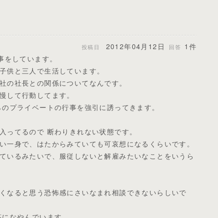
2012年04月12日
1件
投稿日
回答
仕事をしています。
子供と三人で生活しています。
社の社長との関係についてなんです。
慢して行動してます。
らのプライベートの行事を強引に誘ってきます。
入ってるので 断わりきれない状態です。
い一身で、はたからみていても可哀想になるくらいです。
ているみたいで、服従しないと解雇みたいなことをいうら
くなると思う恐怖感にさいなまれ相談できないらしいで
答になやんでいます。