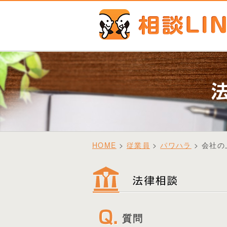
HOME
>
従業員
>
パワハラ
> 会社
質問