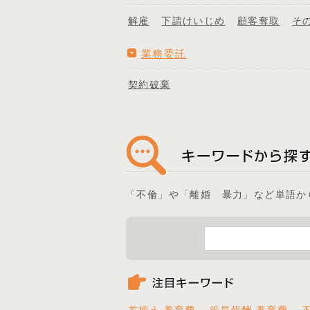
解雇
下請けいじめ
顧客奪取
そ
業務委託
契約破棄
「不倫」や「離婚 暴力」など単語か
差押え 養育費
役員報酬 養育費