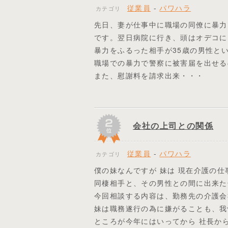
従業員
-
パワハラ
カテゴリ
先日、妻が仕事中に職場の同僚に暴力
です。翌日病院に行き、頭はオデコに
暴力をふるった相手が35歳の男性と
職場での暴力で警察に被害届を出せる
また、慰謝料を請求出来・・・
会社の上司との関係
従業員
-
パワハラ
カテゴリ
僕の妹なんですが 妹は 現在介護の
同棲相手と、その男性との間に出来た
今回相談する内容は、勤務先の介護会
妹は職務遂行の為に嫌がることも、我
ところが今年にはいってから 社長か