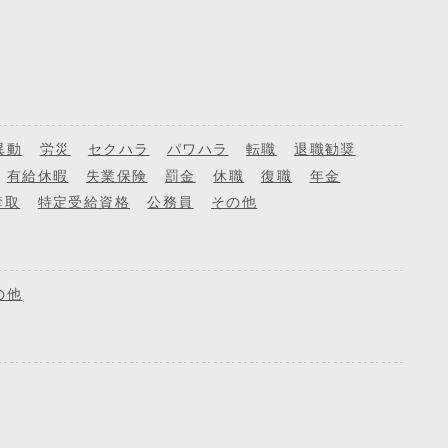
異動
労災
セクハラ
パワハラ
転職
退職勧奨
有給休暇
失業保険
罰金
休職
復職
年金
奪取
特定受給資格
公務員
その他
の他