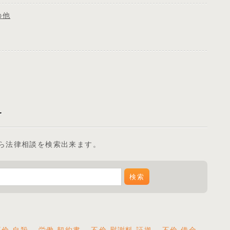
の他
ら法律相談を検索出来ます。
不倫 自殺
労働 契約書
不倫 慰謝料 証拠
不倫 借金